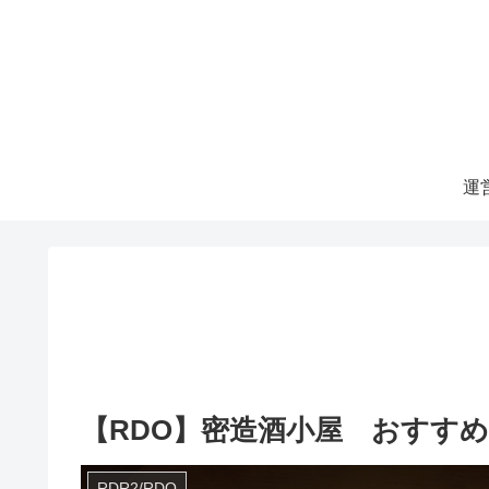
運
【RDO】密造酒小屋 おすす
RDR2/RDO