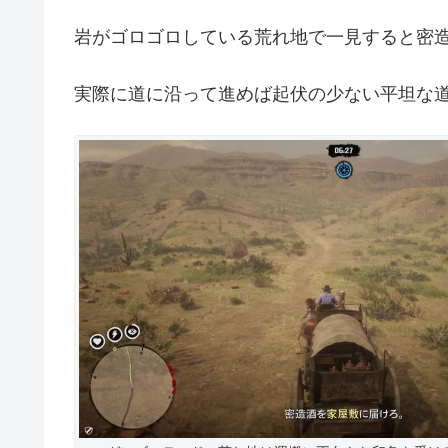
岩がゴロゴロしている荒れ地で一見すると密
実際に道に沿って進めば起伏の少ない平坦な