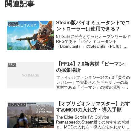
関連記事
Steam版バイオミュータントでコ
ゲーム
ントローラーは使用できる？
5月25日に発売となったオープンワールド
RPGである「バイオミュータント
（Biomutant）」のSteam版（PC版）に
ついて、PlaystationやXboxの様にコント
ローラー（ゲームパッド）でプレイ可能
なのか実際に確認を行った記事で...
【FF14】7.0新素材「ピーマン」
FF14
の採集場所
ファイナルファンタジー14の7.0「黄金の
レガシー」で実装されたギャザラーの新
素材である「ピーマン」の採集場所・入
手方法を紹介します。採集場所・入力方
法画像赤枠の範囲。おおよそＡ・Ｂ・Ｃ
のマーカーが置いてある３地点で採集可
【オブリビオンリマスター】おす
オブリビオン
能。なお、採集には...
すめMODの入れ方・導入手順
The Elder Scrolls IV: Oblivion
RemasteredのSteam版でのおすすめMod
と、MODの入れ方・導入方法をわかりや
すく紹介します。なお、MODの導入につ
いては自己責任で行ってください。導入