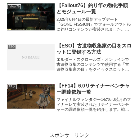
の結果、いかな...
【Fallout76】釣り竿の強化手順
fallout76
とモジュール一覧
2025年6月4日の最新アップデート
「GONE FISSION」でフォールアウト76
に釣りコンテンツが実装されました。こ
の釣りで使用する釣り竿の強化手順と強
化モジュールの一覧を紹介します。
Fallout76 釣り竿の強化手順釣り竿は「釣
【ESO】古遺物収集家の目をスロ
ESO
り針...
ットに登録する方法
エルダー・スクロールズ・オンラインで
古遺物収集のコンテンツで使用する「古
遺物収集家の目」をクイックスロットに
登録して使用する手順を紹介します。登
録手順１．オプションメニューを開き
「コレクション」を選択する２．次の画
【FF14】6.0リテイナーベンチャ
FF14
面で「コレクション」を選択...
ー調達依頼一覧
ファイナルファンタジー14の6.0暁月のフ
ィナーレで実装されたリテイナーベンチ
ャーの調達依頼一覧を紹介します。戦闘
職の調達依頼一覧5.0以降ではFATEで手
に入るバイカラージェムを使ってモンス
ター素材と交換できるのでリテイナーベ
ンチャーの有...
スポンサーリンク