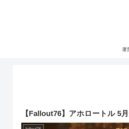
運
【Fallout76】アホロートル
fallout76