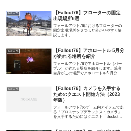
ンクアイテムの銅が不足して困っている
プレイヤーは多いと思います。そこで今
回の記事では、銅鉱石を採掘することに
【Fallout76】フローターの固定
fallout76
より銅を簡単に稼ぐこと...
出現場所6選
フォールアウト76におけるフローターの
固定出現場所を６つほど分かりやすく解
説します。
【Fallout76】アホロートル 5月分
fallout76
が釣れる場所を紹介
フォールアウト76でアホロートル（パー
プル）が釣れる場所を紹介します。筆者
自身がこの場所でアホロートル5 月分
（パープル）を釣れることを確認してい
ます。
【Fallout76】カメラを入手する
fallout76
ためのクエスト開始方法（2023
年版）
フォールアウト7のゲーム内アイテムであ
る「プロスナップデラックス・カメラ」
を入手するためにはクエスト「Bucket
List」を開始する必要があります。今回は
この「Bucket List」を開始してカメラを
入手する方法を紹介します。カメラ入...