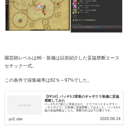
園芸師レベルは86・装備は以前紹介した妥協禁断エース
セチック一式。
この条件で採集確率は82％～97%でした。
【FF14】パッチ5.3実装のギャザクラ装備に妥協
禁断してみた
パッチ5.3で新たに実装された、クラフターとギャザラー
（ギャザクラ）の装備に妥協禁断してみました。パッチ6.0
版の妥協禁断はこちら。禁断方針は以下の通りです。「エ
クスマテリジャは確定穴しか使わない！」「ハイマテリジ
ャは禁断１つ目しか使わない...
2020.08.24
yo2.site