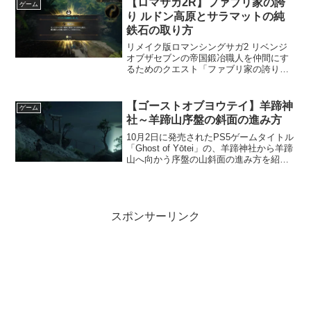
【ロマサガ2R】ファブリ家の誇
ゲーム
り ルドン高原とサラマットの純
鉄石の取り方
リメイク版ロマンシングサガ2 リベンジ
オブザセブンの帝国鍛冶職人を仲間にす
るためのクエスト「ファブリ家の誇り」
では鉱石である純鉄石を５つ集めてくる
ように要求されますが、その中でも取り
方が分かりにくいルドン高原とサラマッ
【ゴーストオブヨウテイ】羊蹄神
ゲーム
トの純鉄石の取り方を解...
社～羊蹄山序盤の斜面の進み方
10月2日に発売されたPS5ゲームタイトル
「Ghost of Yōtei」の、羊蹄神社から羊蹄
山へ向かう序盤の山斜面の進み方を紹介
します。具体的には下記画像の場面の進
み方になります。ゴーストオブヨウテイ
羊蹄神社から羊蹄山序盤の斜面の進み
方...
スポンサーリンク