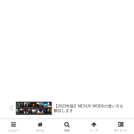
【2023年版】NEXUS MODSの使い方を
解説します
【Fallout76】銅を稼ぐのに最適なロケー
メニュー
ホーム
検索
トップ
サイドバー
ション５選