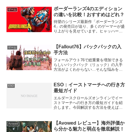
に最適です。 タバコをたくさん入手でき
る降下地点V9場...
ボーダーランズ4のエディション
ゲーム
の違いを比較！おすすめはどれ？
待望のシリーズ最新作「ボーダーランズ
4」の発売日が迫り、多くのゲーマーが盛
り上がりを見せています。ヒャッハーな
世界観とハクスラ要素が魅力の本作です
が、購入にあたってまず悩むのがエディ
ション選びです。複数のエディションの
【Fallout76】バックパックの入
ゲーム
違いは何なのか、気にな...
手方法
フォールアウト76で総重量を増加できる
らしいバックパック（リュック）の入手
方法がよくわからない…そんな悩みを持
つプレイヤーのためにバックパックの入
手方法を分かりやすく解説します。バッ
クパックの入手方法バックパックは「ス
ESO：イーストマーチへの行き方
ESO
タンダード バックパッ...
最短ガイド
エルダースクロールズオンラインでイー
ストマーチへの行き方の最短ガイドを紹
介します。今回解説する方法を使えば
2023年12月時点の環境で、イーストマー
チに到着できることを筆者自身がプレイ
をして確認しています。イーストマーチ
【Avowed レビュー】海外評価か
Avowed
への最速ルートニュー...
ら分かる魅力と弱点を徹底解説！