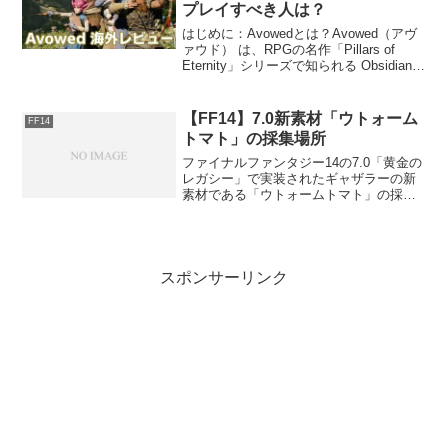
プレイすべき人は？
はじめに：Avowedとは？Avowed（アヴ
ァウド） は、RPGの名作「Pillars of
Eternity」シリーズで知られる Obsidian
Entertainment が開発した新作ファンタジ
ーRPGです。Xbox Series...
【FF14】7.0新素材「ウトォーム
FF14
トマト」の採集場所
ファイナルファンタジー14の7.0「黄金の
レガシー」で実装されたギャザラーの新
素材である「ウトォームトマト」の採集
場所を紹介します。採集場所画像赤枠の
範囲。おおよそＡ・Ｂ・Ｃのマーカーが
置いてある３地点で採集可能。この時点
での園芸師のレベル...
スポンサーリンク