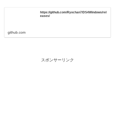
https://github.com/Ryochan7/DS4Windows/rel
eases/
github.com
スポンサーリンク