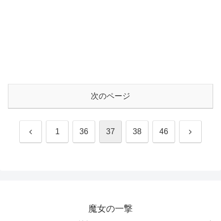
次のページ
前
次
1
36
37
38
46
へ
へ
魔女の一撃