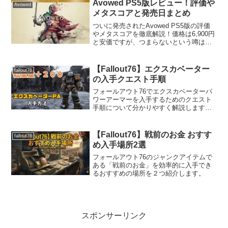
Avowed PS5版レビュー！評価や
Avowed
メタスコアと発売日まとめ
ついに発売されたAvowed PS5版の評価
やメタスコアを徹底解説！価格は6,900円
と安価ですが、つまらないという噂は本
当なのでしょうか？実際に遊んで分かっ
た新種族やニューゲームプラスの魅力、
そしてAvowed PS5版ならではのデュア
【Fallout76】エクスカベーター
fallout76
ルセンス機能や60fpsの快適動作について
の入手クエスト手順
詳しくレビューします。購入を迷ってい
る方は必見です。
フォールアウト76でエクスカベーターパ
ワーアーマーを入手するためのクエスト
手順について分かりやすく解説します。
エクスカベーターパワーアーマーとは総
重量を重視したPAで、ヘルメットを含め
て6箇所全てに装備すれば総重量+100の
【Fallout76】戦前のお金 おすす
fallout76
ボーナス。更に両...
め入手場所2選
フォールアウト76のジャンクアイテムで
ある「戦前のお金」を効率的に入手でき
るおすすめの場所を２つ紹介します。
スポンサーリンク