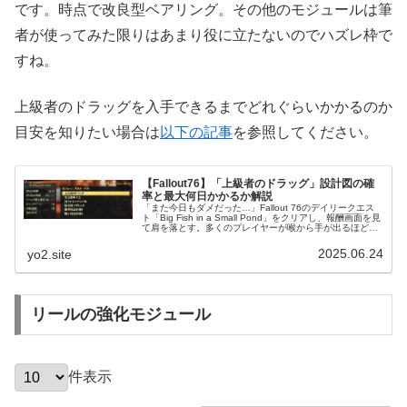
です。時点で改良型ベアリング。その他のモジュールは筆
者が使ってみた限りはあまり役に立たないのでハズレ枠で
すね。
上級者のドラッグを入手できるまでどれぐらいかかるのか
目安を知りたい場合は
以下の記事
を参照してください。
【Fallout76】「上級者のドラッグ」設計図の確
率と最大何日かかるか解説
「また今日もダメだった…」Fallout 76のデイリークエス
ト「Big Fish in a Small Pond」をクリアし、報酬画面を見
て肩を落とす。多くのプレイヤーが喉から手が出るほど欲
しい「上級者のドラッグ」。しかし、この設計図がな…
2025.06.24
yo2.site
リールの強化モジュール
件表示