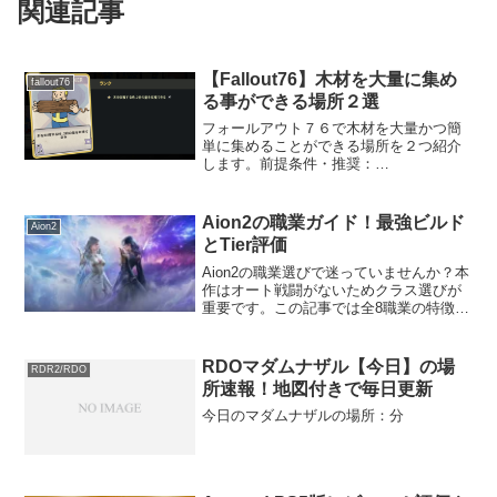
関連記事
【Fallout76】木材を大量に集め
fallout76
る事ができる場所２選
フォールアウト７６で木材を大量かつ簡
単に集めることができる場所を２つ紹介
します。前提条件・推奨：
WoodChucker（LUCK）のPerkLUCKの
PerkであるWoodChuckerがあると便利で
す。無くても紹介する方法で収集は可能
Aion2の職業ガイド！最強ビルド
Aion2
です...
とTier評価
Aion2の職業選びで迷っていませんか？本
作はオート戦闘がないためクラス選びが
重要です。この記事では全8職業の特徴や
最強ビルド、最新シーズン2のPvP・PvE
Tierランキングを詳しく解説します。クラ
スチェンジの仕組みも紹介。自分に最適
RDOマダムナザル【今日】の場
RDR2/RDO
なクラスを選んで冒険を始めましょう。
所速報！地図付きで毎日更新
今日のマダムナザルの場所：分